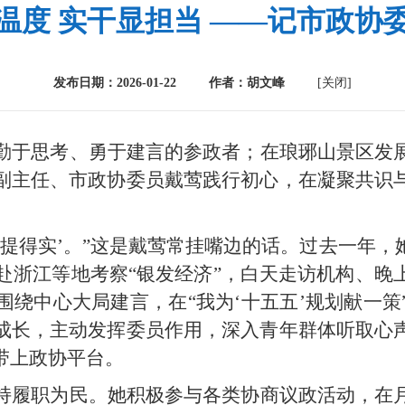
温度 实干显担当 ——记市政协
发布日期：2026-01-22 作者：胡文峰
[关闭]
勤于思考、勇于建言的参政者；在琅琊山景区发
副主任、市政协委员戴莺践行初心，在凝聚共识
要‘提得实’。”这是戴莺常挂嘴边的话。过去一年
组赴浙江等地考察“银发经济”，白天走访机构、
围绕中心大局建言，在“我为‘十五五’规划献一策
成长，主动发挥委员作用，深入青年群体听取心
带上政协平台。
持履职为民。她积极参与各类协商议政活动，在